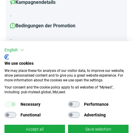
Kampagnendetails
-
Bedingungen der Promotion
-
English
Attribute
We use cookies
We may place these for analysis of our visitor data, to improve our website,
||Geräte||
show personalised content and to give you a great website experience. For
more information about the cookies we use open the settings.
Mobile Geräte
Desktop
Tablet
Your consent and the cookie policy apply to all websites of "Mylead",
including: pub.mylead.global, MyLead.
Traffic-Typ
EPC
Necessary
Performance
Incentivierter Traffic
k.A.
Functional
Advertising
CR
Deeplink
Accept all
Save selection
k.A.
×
Nein