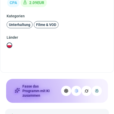
CPA
2.09EUR
Kategorien
Unterhaltung
Filme & VOD
Länder
Fasse das
Programm mit KI
zusammen