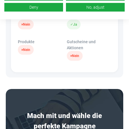
Deny
No, adjust
Banner
HideLink
×
Nein
✓
Ja
Produkte
Gutscheine und
Aktionen
×
Nein
×
Nein
Mach mit und wähle die
perfekte Kampagne