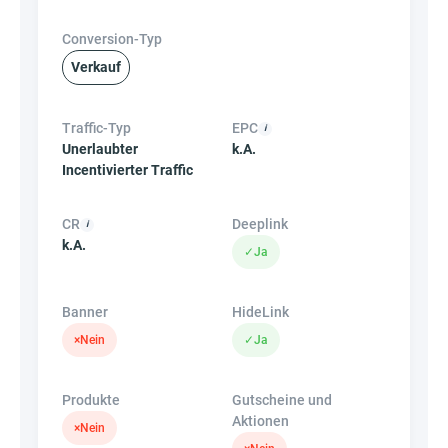
Conversion-Typ
Verkauf
Traffic-Typ
EPC
Unerlaubter
k.A.
Incentivierter Traffic
CR
Deeplink
k.A.
✓
Ja
Banner
HideLink
×
Nein
✓
Ja
Produkte
Gutscheine und
Aktionen
×
Nein