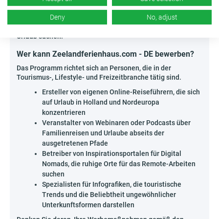
an! Bauen Sie Ihre Autorität als Experte für
Deny
No, adjust
außergewöhnliche Unterkünfte auf und gewinnen Sie
Touristen, die nach originellen Innenräumen und Freiheit im
Urlaub suchen.
Wer kann Zeelandferienhaus.com - DE bewerben?
Das Programm richtet sich an Personen, die in der
Tourismus-, Lifestyle- und Freizeitbranche tätig sind.
Ersteller von eigenen Online-Reiseführern, die sich
auf Urlaub in Holland und Nordeuropa
konzentrieren
Veranstalter von Webinaren oder Podcasts über
Familienreisen und Urlaube abseits der
ausgetretenen Pfade
Betreiber von Inspirationsportalen für Digital
Nomads, die ruhige Orte für das Remote-Arbeiten
suchen
Spezialisten für Infografiken, die touristische
Trends und die Beliebtheit ungewöhnlicher
Unterkunftsformen darstellen