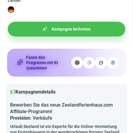
Länder
Kampagne beitreten
Fasse das
Programm mit KI
zusammen
Kampagnendetails
Bewerben Sie das neue Zeelandferienhaus.com
Affiliate-Programm!
Provision:
Verkäufe
Urlaub Seeland ist ein Experte für die Online-Vermietung
von Ferienhäusern in der wunderschönen Provinz Zeeland.