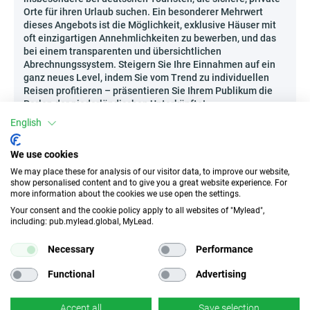
Orte für ihren Urlaub suchen. Ein besonderer Mehrwert
dieses Angebots ist die Möglichkeit, exklusive Häuser mit
oft einzigartigen Annehmlichkeiten zu bewerben, und das
bei einem transparenten und übersichtlichen
Abrechnungssystem. Steigern Sie Ihre Einnahmen auf ein
ganz neues Level, indem Sie vom Trend zu individuellen
Reisen profitieren – präsentieren Sie Ihrem Publikum die
Perlen der niederländischen Unterkünfte!
English
Wie kann man Zeelandferienhaus.com - DE effektiv
bewerben?
We use cookies
Die steigende Beliebtheit von privaten Reisen und die
We may place these for analysis of our visitor data, to improve our website,
Suche nach außergewöhnlichen Erholungsorten machen
show personalised content and to give you a great website experience. For
die Bewerbung von Ferienhäusern so effektiv wie nie zuvor!
more information about the cookies we use open the settings.
Inspirierende Artikel mit Beschreibungen ausgewählter
Your consent and the cookie policy apply to all websites of "Mylead",
Regionen und lokaler Attraktionen rund um die Häuser,
including: pub.mylead.global, MyLead.
Ratgeber mit praktischen Tipps zur Organisation eines
Familienurlaubs am Meer oder Video-Material im Stil einer
Necessary
Performance
House-Tour, das besonders ausgestattete Immobilien
präsentiert, erzielen hervorragende Ergebnisse. Sie können
Functional
Advertising
auch saisonale Rankings der besten Häuser für die
kommenden Ferien erstellen oder Ihre eigenen Eindrücke
Accept all
Save selection
vom Aufenthalt teilen – Ihre Authentizität zieht Reisende