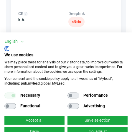
CR
Deeplink
k.A.
×
Nein
Banner
HideLink
English
×
Nein
✓
Ja
We use cookies
We may place these for analysis of our visitor data, to improve our website,
Produkte
Gutscheine und
show personalised content and to give you a great website experience. For
Aktionen
more information about the cookies we use open the settings.
×
Nein
Your consent and the cookie policy apply to all websites of "Mylead",
×
Nein
including: pub.mylead.global, MyLead.
Necessary
Performance
Functional
Advertising
Ähnliche Kampagnen
Accept all
Save selection
Deny
No, adjust