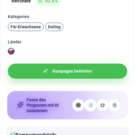
RevShare
52.5%
Kategorien
Für Erwachsene
Dating
Länder
Kampagne beitreten
Fasse das
Programm mit KI
zusammen
Kampagnendetails