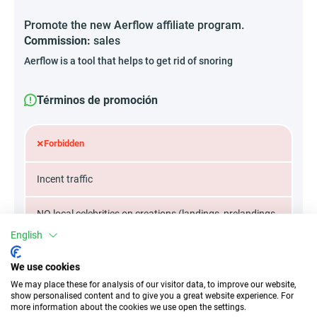
Promote the new Aerflow affiliate program.
Commission:
sales
Aerflow is a tool that helps to get rid of snoring
Términos de promoción
×
Forbidden
Incent traffic
NO local celebrities on creations (landings, prelandings,
and banners)
English
We use cookies
We may place these for analysis of our visitor data, to improve our website,
Atributos
show personalised content and to give you a great website experience. For
more information about the cookies we use open the settings.