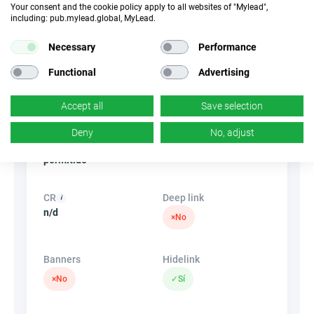
Dispositivos
Your consent and the cookie policy apply to all websites of "Mylead",
including: pub.mylead.global, MyLead.
Dispositivos móviles
Escritorio
Tableta
Necessary
Performance
Tipo de conversión
Functional
Advertising
Venta
Contactar el centro de llamadas
Accept all
Save selection
Tipo de tráfico
EPC
Deny
No, adjust
Tráfico motivado no
n/d
permitido
CR
Deep link
n/d
×
No
Banners
Hidelink
×
No
✓
Sí