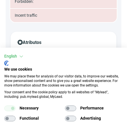
Forbidden:
Incent traffic
Atributos
Dispositivos
English
Dispositivos móviles
Escritorio
Tableta
We use cookies
We may place these for analysis of our visitor data, to improve our website,
Tipo de conversión
show personalised content and to give you a great website experience. For
more information about the cookies we use open the settings.
Venta
Your consent and the cookie policy apply to all websites of "Mylead",
including: pub.mylead.global, MyLead.
Tipo de tráfico
EPC
Necessary
Performance
Tráfico motivado no
0.04 EUR
permitido
Functional
Advertising