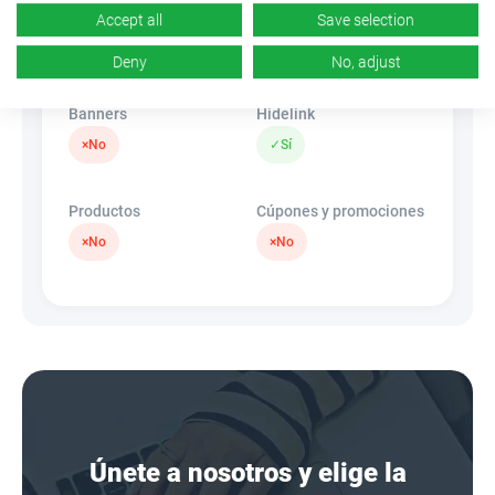
CR
Deep link
Accept all
Save selection
n/d
×
No
Deny
No, adjust
Banners
Hidelink
×
No
✓
Sí
Productos
Cúpones y promociones
×
No
×
No
Únete a nosotros y elige la