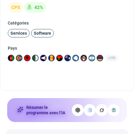
CPS
42%
Catégories
Services
Software
Pays
+238
Résumer le
programme avec l’IA