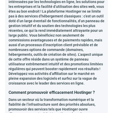
We use cookies
intéressées par les technologies en ligne, les solutions pour
les entreprises et la facilité d’utilisation des sites web, vous
We may place these for analysis of our visitor data, to improve our website,
êtes au bon endroit ! La plateforme Hostinger ne se limite
show personalised content and to give you a great website experience. For
more information about the cookies we use open the settings.
pas à des services d’hébergement classiques : c’est un outil
doté d’un large éventail de fonctionnalités, d’un panneau de
Your consent and the cookie policy apply to all websites of "Mylead",
gestion intuitif et du soutien des technologies les plus
including: pub.mylead.global, MyLead.
récentes, ce qui la rend immédiatement attrayante pour un
large public. Vous bénéficiez non seulement de
Necessary
Performance
commissions avantageuses et de paiements rapides, mais
aussi d’un processus d’inscription client prévisible et de
Functional
Advertising
nombreuses options de commande (domaines,
hébergements, outils de création de sites). L’aspect unique
Accept all
Save selection
de cette offre réside dans un système de panneau
utilisateur extrêmement intuitif et des promotions limitées
Deny
No, adjust
régulières qui peuvent booster rapidement vos résultats !
Développez vos activités d’affiliation sur le marché en
pleine expansion des logiciels et surfez sur la vague de
croissance avec le leader des services en ligne.
Comment promouvoir efficacement Hostinger ?
Dans un secteur où la transformation numérique et la
fiabilité de l’infrastructure sont des priorités absolues,
promouvoir des services tels que Hostinger ouvre