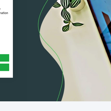
w
rmation