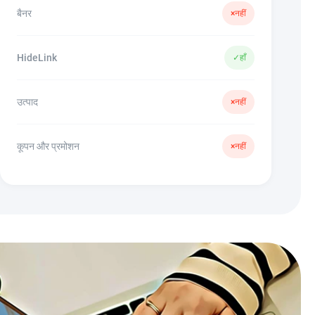
बैनर
×
नहीं
HideLink
✓
हाँ
उत्पाद
×
नहीं
कूपन और प्रमोशन
×
नहीं