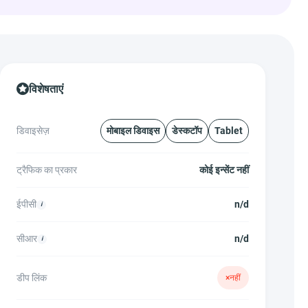
विशेषताएं
डिवाइसेज़
मोबाइल डिवाइस
डेस्कटॉप
Tablet
ट्रैफिक का प्रकार
कोई इन्सेंट नहीं
ईपीसी
n/d
सीआर
n/d
डीप लिंक
×
नहीं