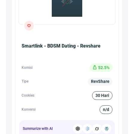
Smartlink - BDSM Dating - Revshare
52.5%
Komisi
RevShare
Tipe
30 Hari
Cookies
n/d
Konversi
Summarize with AI