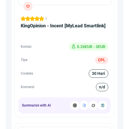
1
KingOpinion - Incent [MyLead Smartlink]
0.26EUR - 3EUR
Komisi
CPL
Tipe
30 Hari
Cookies
n/d
Konversi
Summarize with AI