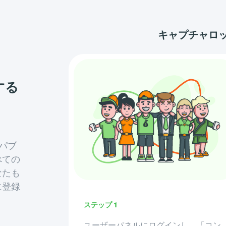
キャプチャロッ
する
各パブ
べての
なたも
に登録
ステップ 1
ユーザーパネルにログインし、「コン