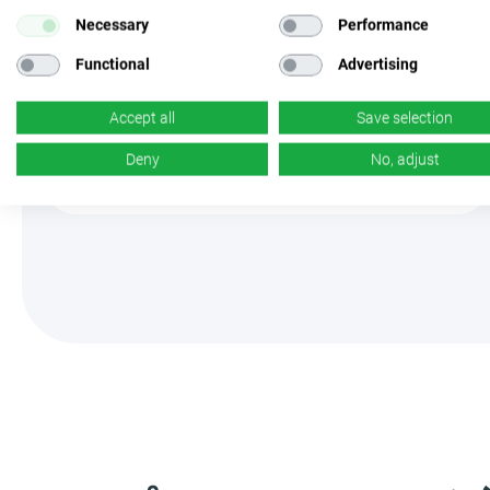
コンテンツロッカーを使用すると、世界中
Necessary
Performance
を対象としたプログラムを利用できます。
Functional
Advertising
これにより、世界各地からのトラフィック
を収益化できます。
Accept all
Save selection
Deny
No, adjust