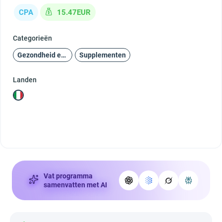
CPA
15.47EUR
Categorieën
Gezondheid en schoonheid
Supplementen
Landen
Vat programma
samenvatten met AI