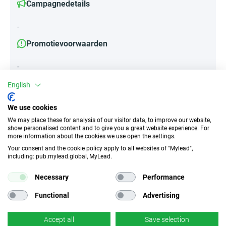
Campagnedetails
-
Promotievoorwaarden
-
English
Attributen
We use cookies
We may place these for analysis of our visitor data, to improve our website,
Apparaten
show personalised content and to give you a great website experience. For
more information about the cookies we use open the settings.
Mobiele apparaten
Desktop
Tablet
Your consent and the cookie policy apply to all websites of "Mylead",
including: pub.mylead.global, MyLead.
Type verkeer
EPC
Necessary
Performance
Geen Incent
n/b
Functional
Advertising
CR
Deeplink
Accept all
Save selection
n/b
×
Nee