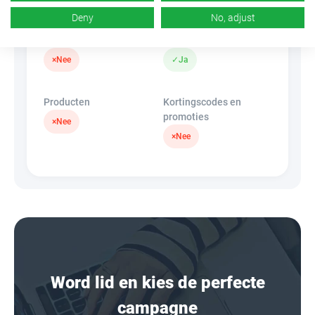
Deny
No, adjust
Banners
HideLink
×
Nee
✓
Ja
Producten
Kortingscodes en
promoties
×
Nee
×
Nee
Word lid en kies de perfecte
campagne