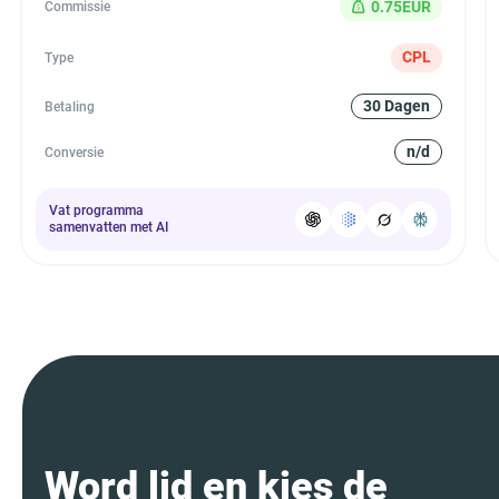
0.75EUR
Commissie
CPL
Type
30 Dagen
Betaling
n/d
Conversie
Vat programma
samenvatten met AI
Word lid en kies de