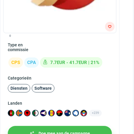
0
Type en
commissie
CPS
CPA
7.7EUR - 41.7EUR | 21%
Categorieën
Diensten
Software
Landen
+239
Doe mee aan de campagne