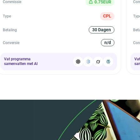
0.75EUR
Commissie
Com
CPL
Type
Typ
30 Dagen
Betaling
Bet
n/d
Conversie
Con
Vat programma
Va
samenvatten met AI
sam