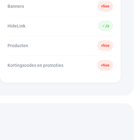
Banners
×
Nee
HideLink
✓
Ja
Producten
×
Nee
Kortingscodes en promoties
×
Nee