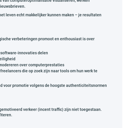
es van computeroptimalisatie visualiseren, werken
nieuwsbrieven.
 het leven echt makkelijker kunnen maken – je resultaten
gische verbeteringen promoot en enthousiast is over
 software-innovaties delen
eiligheid
 modereren over computerprestaties
reelancers die op zoek zijn naar tools om hun werk te
ijd voor promotie volgens de hoogste authenticiteitsnormen
gemotiveerd verkeer (incent traffic) zijn niet toegestaan.
iteren.