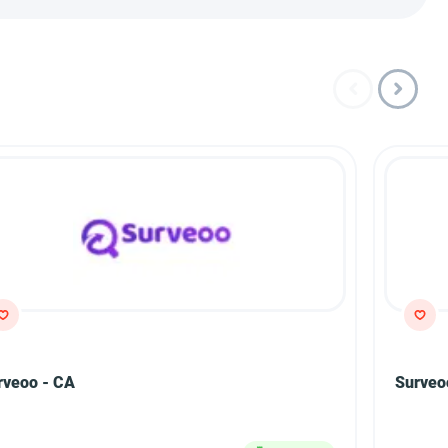
rveoo - CA
Surveo