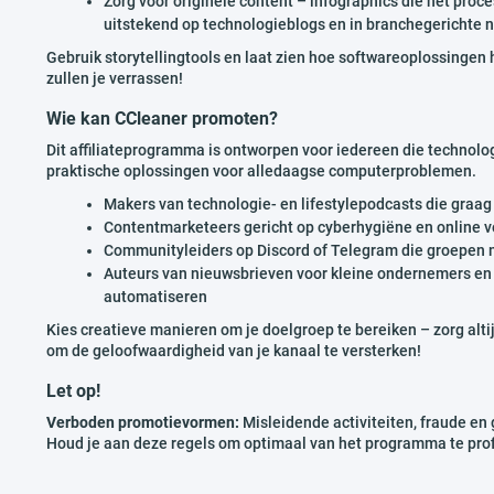
Zorg voor originele content – infographics die het proc
uitstekend op technologieblogs en in branchegerichte 
Gebruik storytellingtools en laat zien hoe softwareoplossingen
zullen je verrassen!
Wie kan CCleaner promoten?
Dit affiliateprogramma is ontworpen voor iedereen die technolo
praktische oplossingen voor alledaagse computerproblemen.
Makers van technologie- en lifestylepodcasts die graag
Contentmarketeers gericht op cyberhygiëne en online v
Communityleiders op Discord of Telegram die groepen
Auteurs van nieuwsbrieven voor kleine ondernemers en f
automatiseren
Kies creatieve manieren om je doelgroep te bereiken – zorg alt
om de geloofwaardigheid van je kanaal te versterken!
Let op!
Verboden promotievormen:
Misleidende activiteiten, fraude en 
Houd je aan deze regels om optimaal van het programma te prof