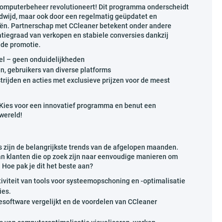
e computerbeheer revolutioneert! Dit programma onderscheidt
ldwijd, maar ook door een regelmatig geüpdatet en
eën. Partnerschap met CCleaner betekent onder andere
tiegraad van verkopen en stabiele conversies dankzij
 de promotie.
el – geen onduidelijkheden
en, gebruikers van diverse platforms
ijden en acties met exclusieve prijzen voor de meest
n? Kies voor een innovatief programma en benut een
 wereld!
 zijn de belangrijkste trends van de afgelopen maanden.
an klanten die op zoek zijn naar eenvoudige manieren om
 Hoe pak je dit het beste aan?
iviteit van tools voor systeemopschoning en -optimalisatie
ies.
iesoftware vergelijkt en de voordelen van CCleaner