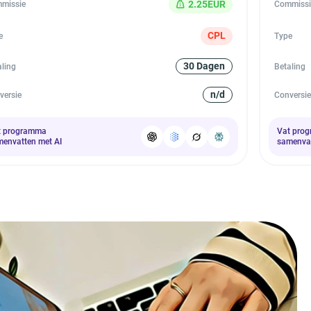
2.25EUR
missie
Commissi
CPL
e
Type
30 Dagen
aling
Betaling
n/d
versie
Conversie
t programma
Vat pro
envatten met AI
samenvat