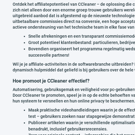
Ontdek het affiliatepotentieel van CCleaner – de oplossing di
zich niet alleen door een enorme groep trouwe gebruikers were
uitgebreid aanbod dat is afgestemd op de nieuwste technologi
uitbetaalbare commissies direct na conversie, een hoge accepta
actieve ondersteuning van het technische team in elke fase van
Snelle afrekeningen en een transparant commissiemod
Groot potentieel klantenbestand: particulieren, bedrijv
Bovendien organiseert het programma regelmatig wedstr
succesvolle partners!
Wil je je affiliate-activiteiten in de softwarebranche uitbreide
dynamisch hulpmiddel dat geliefd is bij gebruikers over de hele
Hoe promoot je CCleaner effectief?
Automatisering, gebruiksgemak en veiligheid voor pc-gebruikers
Door CCleaner te promoten, speel je in op de echte behoeften v
hun systeem te versnellen en hun online privacy te beschermen.
Maak praktische videohandleidingen waarin je de effect
test – gebruikers zoeken naar stapsgewijze demonstrat
Publiceer artikelen waarin je verschillende optimalisat
benadrukt, inclusief gebruikersrecensies.