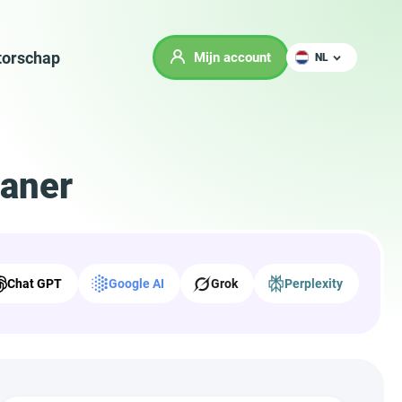
orschap
Mijn account
NL
eaner
Chat GPT
Google AI
Grok
Perplexity