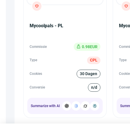
Mycoolpals - PL
Myco
0.98EUR
Commissie
Commi
CPL
Type
Type
30 Dagen
Cookies
Cookie
n/d
Conversie
Conver
Summarize with AI
Summa