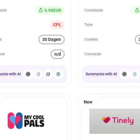
0.98EUR
ssie
Commissie
CPL
Type
30 Dagen
s
Cookies
n/d
sie
Conversie
rize with AI
Summarize with AI