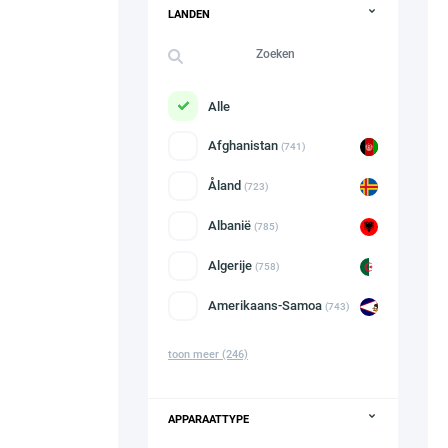
LANDEN
Alle
Afghanistan
(741)
Åland
(723)
Albanië
(785)
Algerije
(758)
Amerikaans-Samoa
(743)
toon meer
(246)
APPARAATTYPE