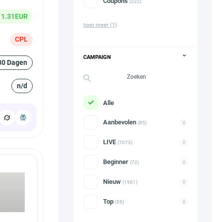
Coupons
(222)
1.31EUR
toon meer
(1)
CPL
CAMPAIGN
30 Dagen
n/d
Alle
Aanbevolen
(85)
LIVE
(7073)
Beginner
(72)
Nieuw
(1901)
Top
(55)