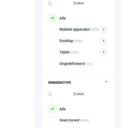
Alle
Mobiele apparaten
(9778)
Desktop
(9752)
Tablet
(9705)
Ongedefinieerd
(113)
VERKEERSTYPE
Alle
Geen Incent
(9349)