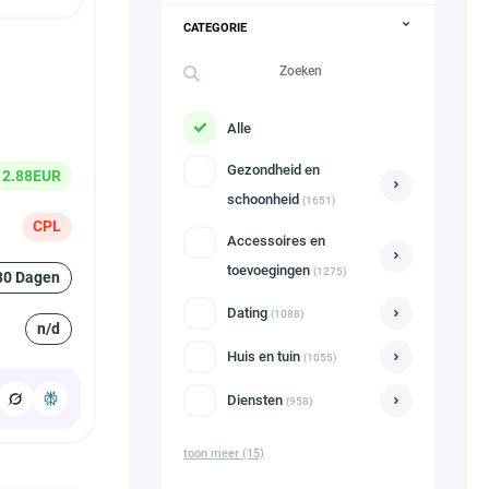
CATEGORIE
Alle
Gezondheid en
2.88EUR
schoonheid
(1651)
CPL
Accessoires en
toevoegingen
(1275)
30 Dagen
Dating
(1088)
n/d
Huis en tuin
(1055)
Diensten
(958)
toon meer
(15)