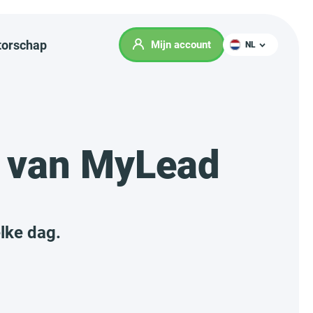
orschap
Mijn account
NL
's van MyLead
lke dag.