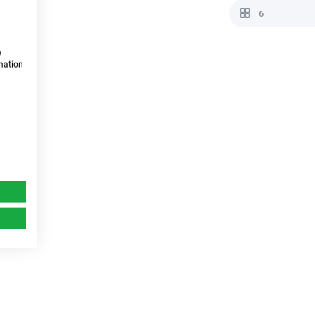
6
w
rmation