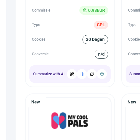
0.98EUR
Commissie
Commi
CPL
Type
Type
30 Dagen
Cookies
Cookie
n/d
Conversie
Conver
Summarize with AI
Summa