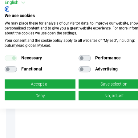
English
z 177
We use cookies
We may place these for analysis of our visitor data, to improve our website, sho
personalised content and to give you a great website experience. For more info
about the cookies we use open the settings.
Your consent and the cookie policy apply to all websites of "Mylead", including:
pub.mylead.global, MyLead.
Necessary
Performance
Functional
Advertising
Accept all
Save selection
Deny
No, adjust