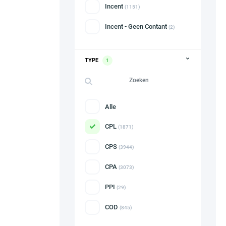
Incent
(1151)
Incent - Geen Contant
(2)
TYPE
1
Alle
CPL
(1871)
CPS
(3944)
CPA
(3073)
PPI
(29)
COD
(845)