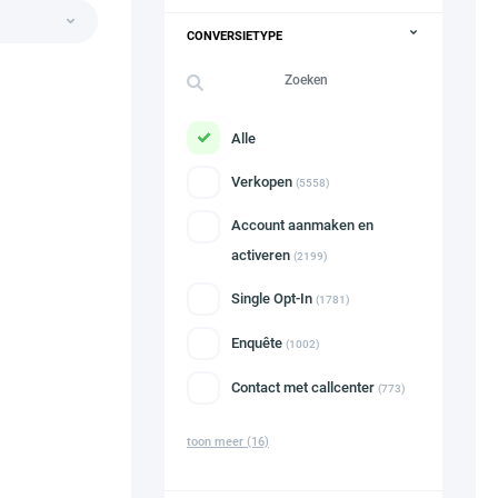
CONVERSIETYPE
Alle
Verkopen
(5558)
Account aanmaken en
activeren
(2199)
Single Opt-In
(1781)
Enquête
(1002)
Contact met callcenter
(773)
toon meer
(16)