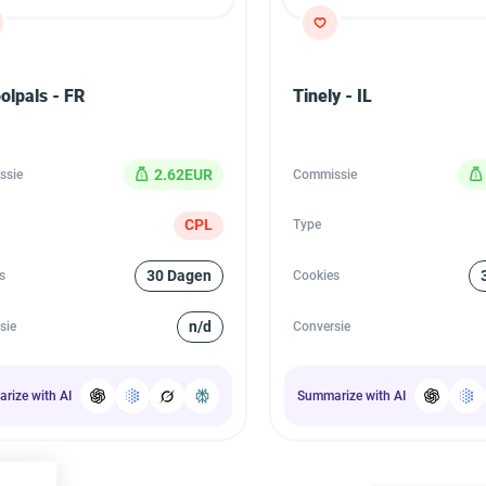
olpals - FR
Tinely - IL
2.62EUR
ssie
Commissie
CPL
Type
30 Dagen
s
Cookies
n/d
sie
Conversie
rize with AI
Summarize with AI