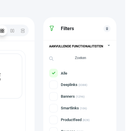
Filters
AANVULLENDE FUNCTIONALITEITEN
Alle
Deeplinks
(3388)
Banners
(1296)
Smartlinks
(106)
Productfeed
(828)