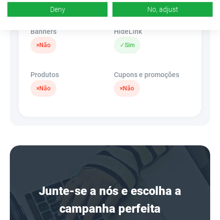
×
Não
Deny
No, adjust
Banners
HideLink
×
Não
✓
Sim
Produtos
Cupons e promoções
×
Não
×
Não
Junte-se a nós e escolha a
campanha perfeita