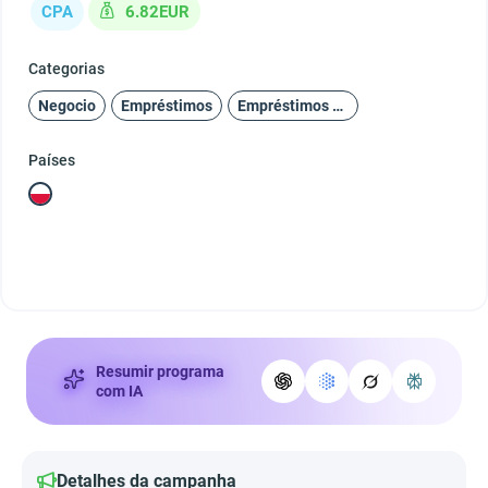
CPA
6.82EUR
Categorias
Negocio
Empréstimos
Empréstimos de curto prazo
Países
Resumir programa
com IA
Detalhes da campanha