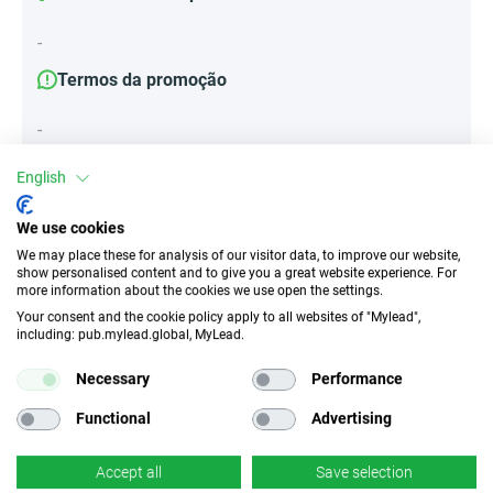
-
Termos da promoção
-
English
Atributos
We use cookies
We may place these for analysis of our visitor data, to improve our website,
Dispositivos
show personalised content and to give you a great website experience. For
more information about the cookies we use open the settings.
Dispositivos móveis
Escritório
Tablet
Your consent and the cookie policy apply to all websites of "Mylead",
including: pub.mylead.global, MyLead.
Tipo de tráfego
EPC
Necessary
Performance
Tráfego motivado não
n/d
permitido
Functional
Advertising
CR
Deeplink
Accept all
Save selection
n/d