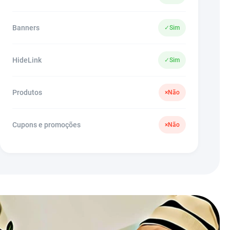
Banners
✓
Sim
HideLink
✓
Sim
Produtos
×
Não
Cupons e promoções
×
Não