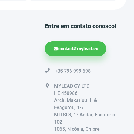
Entre em contato conosco!
contact@mylead.eu
+35 796 999 698
MYLEAD CY LTD
HE 450986
Arch. Makariou III &
Evagorou, 1-7
MITSI 3, 1º Andar, Escritório
102
1065, Nicósia, Chipre