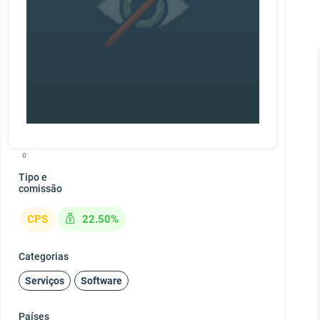
0
Tipo e
comissão
CPS
22.50%
Categorias
Serviços
Software
Países