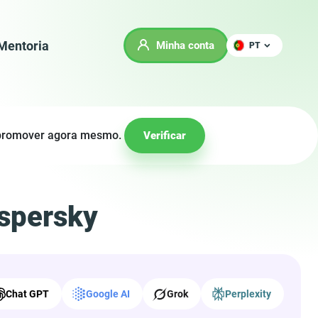
Mentoria
Minha conta
PT
e promover agora mesmo.
Verificar
aspersky
Chat GPT
Google AI
Grok
Perplexity