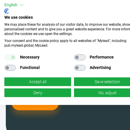
English
Junte-se a nós e escolha
We use cookies
a campanha perfeita
We may place these for analysis of our visitor data, to improve our website, sho
personalised content and to give you a great website experience. For more info
about the cookies we use open the settings.
Your consent and the cookie policy apply to all websites of "Mylead", including:
Torne-se um dos usuários da MyLead
pub.mylead.global, MyLead.
e escolha entre as campanhas mais
Necessary
Performance
eficazes. Sim, você leu certo - temos
Functional
Advertising
várias opções.
Accept all
Save selection
Deny
No, adjust
Quero participar