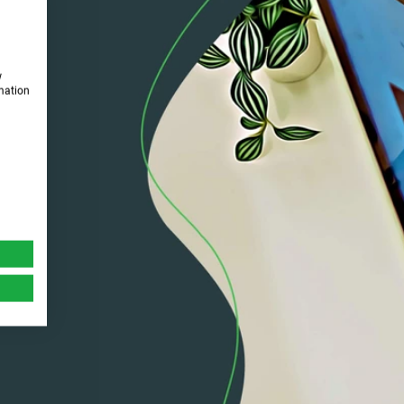
w
rmation