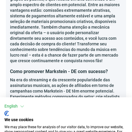
amplo espectro de clientes em potencial. Entre as maiores
vantagens estão: comissões extremamente atrativas,
sistema de pagamentos altamente estável e uma ampla
seleção de materiais promocionais criativos, disponíveis
imediatamente. Também chama atenção a mecânica
original da oferta – o usuário pode personalizar
diretamente seu acesso aos conteúdos, e você lucra com
cada decisão de compra do cliente! Transforme seu
conhecimento sobre tendências do mundo da música em
lucro real – esta é a chance de fazer parte de um mercado
que cresce continuamente e conquista novos fãs!
Como promover Markstein - DE com sucesso?
Na era do streaming e da crescente popularidade das
assinaturas musicais, as ações de afiliados em torno de
campanhas como Markstein - DE têm enorme potencial.
Experimente métodos comprovados do setor: crie playlists
temáticas inspiradoras e recomende-as ao seu público em
English
blogs ou microblogs musicais dedicados; publique
resenhas criativas dos álbuns mais recentes disponíveis
apenas via Markstein - DE em podcasts e plataformas de
We use cookies
streaming; ou organize concursos sobre a melhor
We may place these for analysis of our visitor data, to improve our website,
experiência musical com a plataforma, envolvendo
show personalised content and to give you a great website experience. For