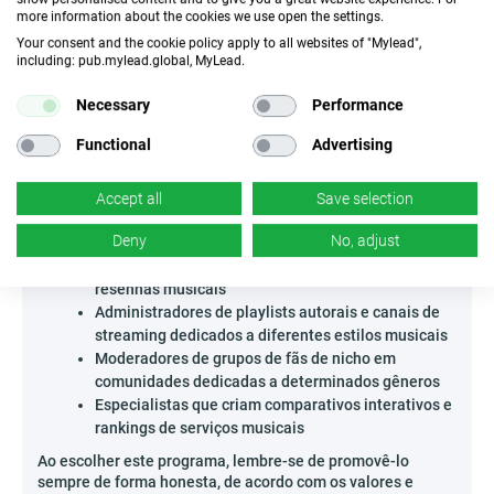
comunidades locais de fãs. Procure também fóruns de
more information about the cookies we use open the settings.
discussão de nicho dedicados a gêneros musicais – é lá
Your consent and the cookie policy apply to all websites of "Mylead",
que você pode alcançar verdadeiros entusiastas! Comece a
including: pub.mylead.global, MyLead.
compartilhar sua paixão pela música e mostre aos outros
que ganhar dinheiro recomendando sons favoritos
Necessary
Performance
realmente vale a pena!
Functional
Advertising
Quem pode promover o Markstein - DE?
O programa de afiliados Markstein - DE é ideal para todos
Accept all
Save selection
que vivem música e conhecem o setor online. É
especialmente indicado para:
Deny
No, adjust
Criadores de podcasts focados em novidades e
resenhas musicais
Administradores de playlists autorais e canais de
streaming dedicados a diferentes estilos musicais
Moderadores de grupos de fãs de nicho em
comunidades dedicadas a determinados gêneros
Especialistas que criam comparativos interativos e
rankings de serviços musicais
Ao escolher este programa, lembre-se de promovê-lo
sempre de forma honesta, de acordo com os valores e