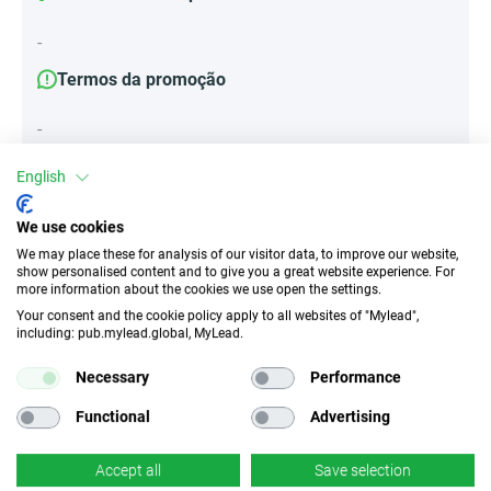
-
Termos da promoção
-
English
Atributos
We use cookies
We may place these for analysis of our visitor data, to improve our website,
Dispositivos
show personalised content and to give you a great website experience. For
more information about the cookies we use open the settings.
Dispositivos móveis
Escritório
Tablet
Your consent and the cookie policy apply to all websites of "Mylead",
including: pub.mylead.global, MyLead.
Tipo de tráfego
EPC
Necessary
Performance
Tráfego motivado não
546.96 EUR
permitido
Functional
Advertising
CR
Deeplink
Accept all
Save selection
n/d