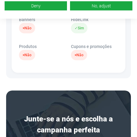
✓
Sim
Deny
No, adjust
Banners
HideLink
×
Não
✓
Sim
Produtos
Cupons e promoções
×
Não
×
Não
Junte-se a nós e escolha a
campanha perfeita