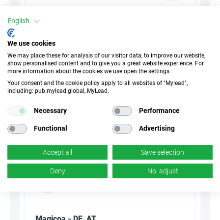
30 Дни
Cookies
English
n/d
Конверсия
We use cookies
We may place these for analysis of our visitor data, to improve our website,
show personalised content and to give you a great website experience. For
more information about the cookies we use open the settings.
Summarize with AI
Your consent and the cookie policy apply to all websites of "Mylead",
including: pub.mylead.global, MyLead.
Necessary
Performance
Functional
Advertising
Accept all
Save selection
Deny
No, adjust
Magicoa - DE, AT