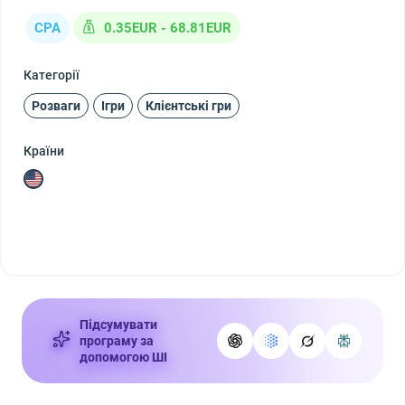
CPA
0.35EUR - 68.81EUR
Категорії
Розваги
Ігри
Клієнтські гри
Країни
Підсумувати
програму за
допомогою ШІ