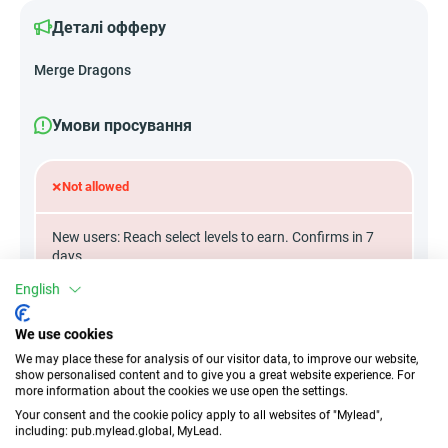
Деталі офферу
Merge Dragons
Умови просування
×
Not allowed
New users: Reach select levels to earn. Confirms in 7
days
English
We use cookies
Атрибути
We may place these for analysis of our visitor data, to improve our website,
show personalised content and to give you a great website experience. For
||Пристрої||
more information about the cookies we use open the settings.
Your consent and the cookie policy apply to all websites of "Mylead",
Мобільні пристрої
Планшет
including: pub.mylead.global, MyLead.