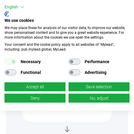
English
We use cookies
We may place these for analysis of our visitor data, to improve our website,
show personalised content and to give you a great website experience. For
more information about the cookies we use open the settings.
Your consent and the cookie policy apply to all websites of "Mylead",
including: pub.mylead.global, MyLead.
Necessary
Performance
Functional
Advertising
BƯỚC 1
Accept all
Save selection
Đăng nhập vào bảng điều khiển người
dùng, chọn tab "Content Locker" và
Deny
No, adjust
tạo cấu hình mong muốn.