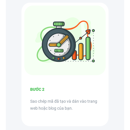
BƯỚC 2
Sao chép mã đã tạo và dán vào trang
web hoặc blog của bạn.