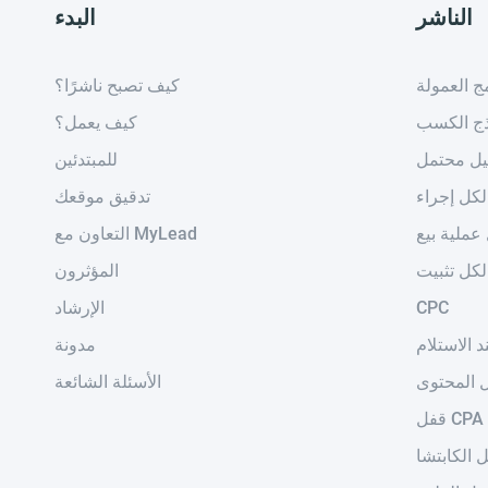
الناشر
البدء
مج العمولة
كيف تصبح ناشرًا؟
ذج الكسب
كيف يعمل؟
يل محتمل
للمبتدئين
لكل إجراء
تدقيق موقعك
عملية بيع
التعاون مع MyLead
لكل تثبيت
المؤثرون
CPC
الإرشاد
د الاستلام
مدونة
 المحتوى
الأسئلة الشائعة
قفل CPA
 الكابتشا