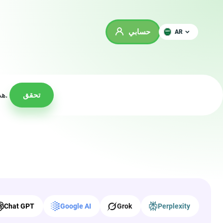
حسابي
AR
هذه الحملة لم تعد نشطة، ولكن لدينا 49 حملة نشطة في هذه الفئة يمكنك الترويج لها الآن.
تحقق
Chat GPT
Google AI
Grok
Perplexity