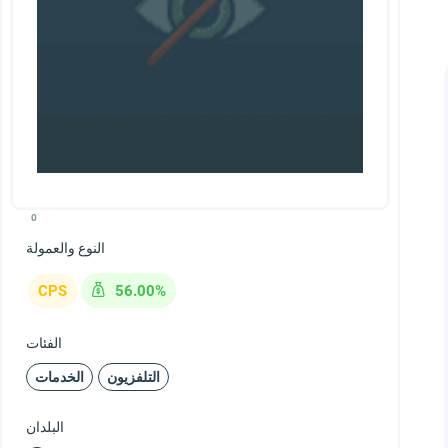
0
النوع والعمولة
CPS
56.00%
الفئات
التلفزيون
الخدمات
البلدان