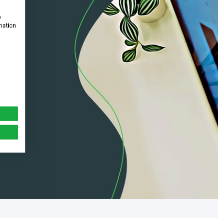
w
rmation