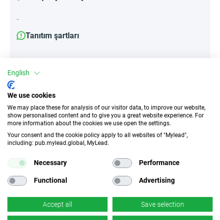
-
Tanıtım şartları
-
English
We use cookies
Öznitelikler
We may place these for analysis of our visitor data, to improve our website,
show personalised content and to give you a great website experience. For
Cihazlar
more information about the cookies we use open the settings.
Mobil cihazlar
Masaüstü
Tablet
Your consent and the cookie policy apply to all websites of "Mylead",
including: pub.mylead.global, MyLead.
Trafik türü
EPC
Necessary
Performance
Teşvik Yok
v/y
Functional
Advertising
CR
Derin bağlantı
Accept all
Save selection
v/y
✓
Evet