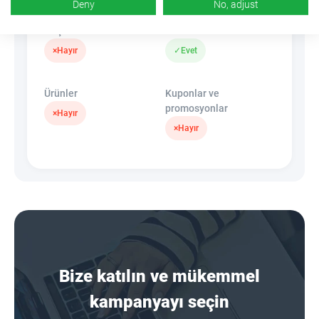
Deny
No, adjust
Afişler
Linki Gizle
×
Hayır
✓
Evet
Ürünler
Kuponlar ve
promosyonlar
×
Hayır
×
Hayır
Bize katılın ve mükemmel
kampanyayı seçin