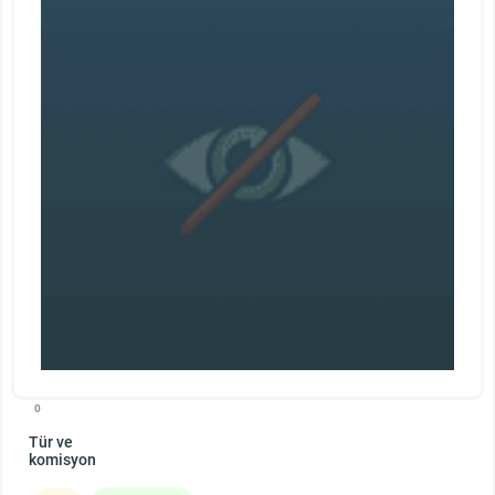
0
Tür ve
komisyon