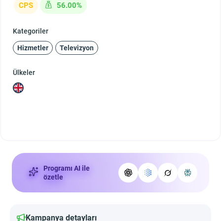
CPS
56.00%
Kategoriler
Hizmetler
Televizyon
Ülkeler
Programı AI ile
özetle
Kampanya detayları