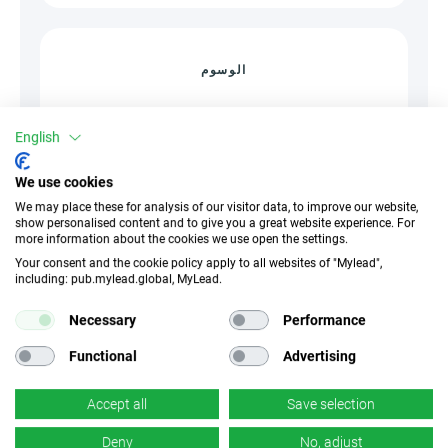
الوسوم
English
أريد أن أرى الكل
We use cookies
We may place these for analysis of our visitor data, to improve our website,
show personalised content and to give you a great website experience. For
more information about the cookies we use open the settings.
أحدث المنشورات
Your consent and the cookie policy apply to all websites of "Mylead",
including: pub.mylead.global, MyLead.
Affiliate marketing
Necessary
Performance
إحصائيات التسويق بالعمولة 2026: حجم السوق، الأرباح
والاتجاهات المستقبلية
Functional
Advertising
0 مايو 2026
Alicja Jedrasik
Accept all
Save selection
Deny
No, adjust
Affiliate marketing