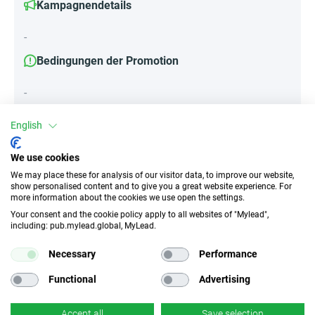
Kampagnendetails
-
Bedingungen der Promotion
-
English
Attribute
We use cookies
We may place these for analysis of our visitor data, to improve our website,
||Geräte||
show personalised content and to give you a great website experience. For
Mobile Geräte
Desktop
Tablet
more information about the cookies we use open the settings.
Your consent and the cookie policy apply to all websites of "Mylead",
including: pub.mylead.global, MyLead.
Traffic-Typ
EPC
Necessary
Performance
Unerlaubter
k.A.
Incentivierter Traffic
Functional
Advertising
CR
Deeplink
Accept all
Save selection