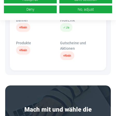
k.A.
×
Nein
Deny
No, adjust
Banner
HideLink
×
Nein
✓
Ja
Produkte
Gutscheine und
Aktionen
×
Nein
×
Nein
Mach mit und wähle die