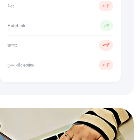
बैनर
×
नहीं
HideLink
✓
हाँ
उत्पाद
×
नहीं
कूपन और प्रमोशन
×
नहीं