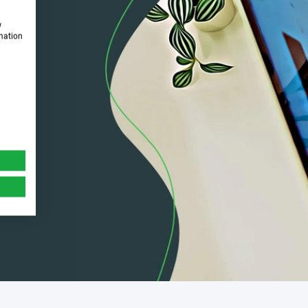
w
rmation