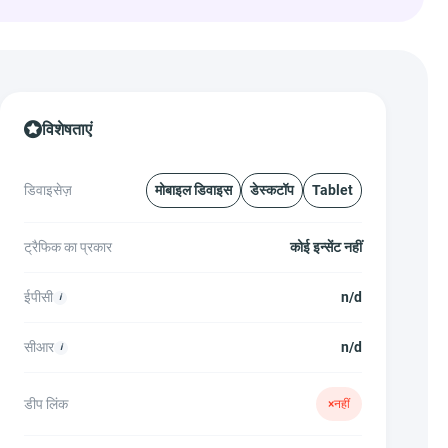
विशेषताएं
डिवाइसेज़
मोबाइल डिवाइस
डेस्कटॉप
Tablet
ट्रैफिक का प्रकार
कोई इन्सेंट नहीं
ईपीसी
n/d
सीआर
n/d
डीप लिंक
×
नहीं