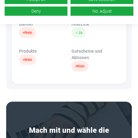
k.A.
×
Nein
Deny
No, adjust
Banner
HideLink
×
Nein
✓
Ja
Produkte
Gutscheine und
Aktionen
×
Nein
×
Nein
Mach mit und wähle die