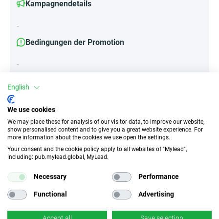
Kampagnendetails
-
Bedingungen der Promotion
-
English
Attribute
We use cookies
We may place these for analysis of our visitor data, to improve our website,
||Geräte||
show personalised content and to give you a great website experience. For
Mobile Geräte
Desktop
Tablet
more information about the cookies we use open the settings.
Your consent and the cookie policy apply to all websites of "Mylead",
including: pub.mylead.global, MyLead.
Traffic-Typ
EPC
Necessary
Performance
Unerlaubter
k.A.
Incentivierter Traffic
Functional
Advertising
CR
Deeplink
Accept all
Save selection