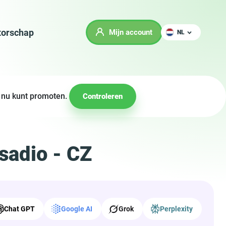
orschap
Mijn account
NL
e nu kunt promoten.
Controleren
sadio - CZ
Chat GPT
Google AI
Grok
Perplexity