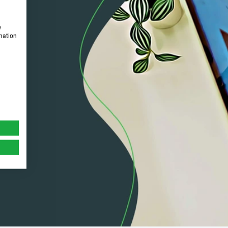
w
rmation