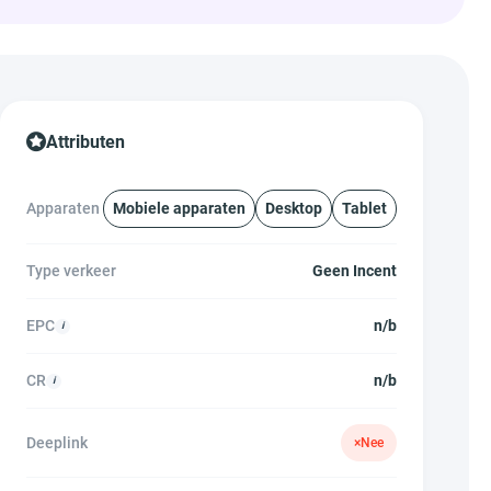
Attributen
Apparaten
Mobiele apparaten
Desktop
Tablet
Type verkeer
Geen Incent
EPC
n/b
CR
n/b
Deeplink
×
Nee