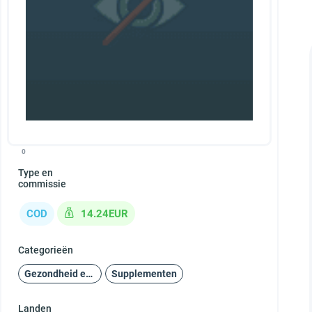
0
Type en
commissie
COD
14.24EUR
Categorieën
Gezondheid en schoonheid
Supplementen
Landen