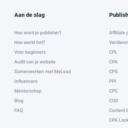
Aan de slag
Publis
Hoe word je publisher?
Affiliat
Hoe werkt het?
Verdienm
Voor beginners
CPL
Audit van je website
CPA
Samenwerken met MyLead
CPS
Influencers
PPI
Mentorschap
CPC
Blog
COD
FAQ
Content 
CPA Loc