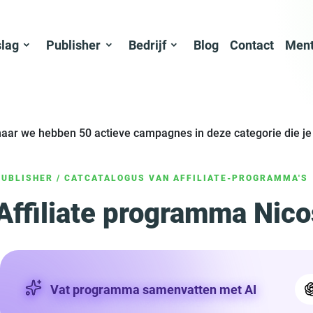
slag
Publisher
Bedrijf
Blog
Contact
Ment
maar we hebben 50 actieve campagnes in deze categorie die j
PUBLISHER
/
CATCATALOGUS VAN AFFILIATE-PROGRAMMA'S
Affiliate programma Nico
Vat programma samenvatten met AI