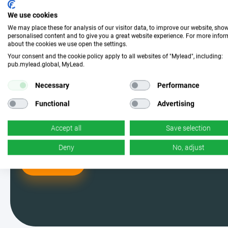
Word lid en kies de
We use cookies
perfecte campagne
We may place these for analysis of our visitor data, to improve our website, sho
personalised content and to give you a great website experience. For more info
about the cookies we use open the settings.
Word een van de MyLead-gebruikers
Your consent and the cookie policy apply to all websites of "Mylead", including:
pub.mylead.global, MyLead.
en kies uit de meest effectieve
Necessary
Performance
campagnes. Ja, je leest het goed –
Functional
Advertising
wij hebben er genoeg.
Accept all
Save selection
Deny
No, adjust
Ik doe mee