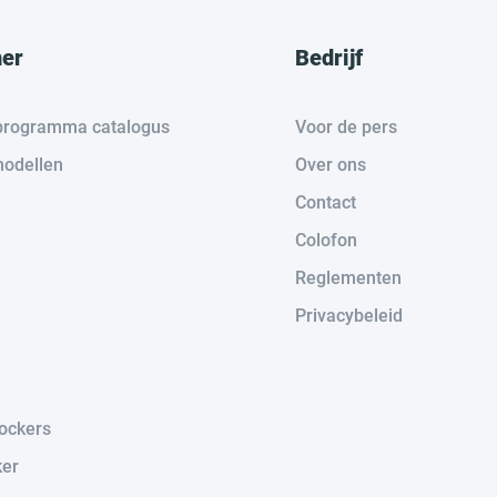
her
Bedrijf
e programma catalogus
Voor de pers
odellen
Over ons
Contact
Colofon
Reglementen
Privacybeleid
lockers
ker