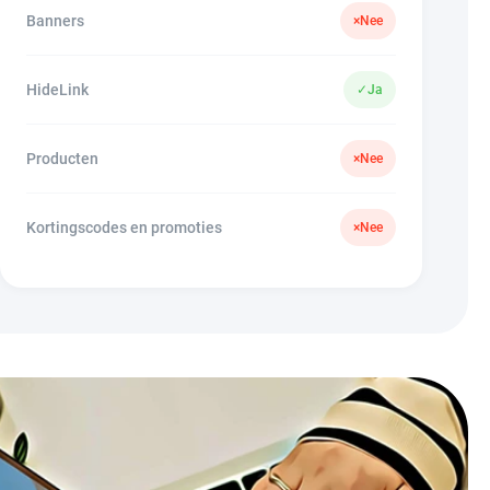
Banners
×
Nee
HideLink
✓
Ja
Producten
×
Nee
Kortingscodes en promoties
×
Nee