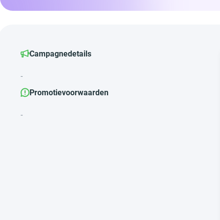
Campagnedetails
-
Promotievoorwaarden
-