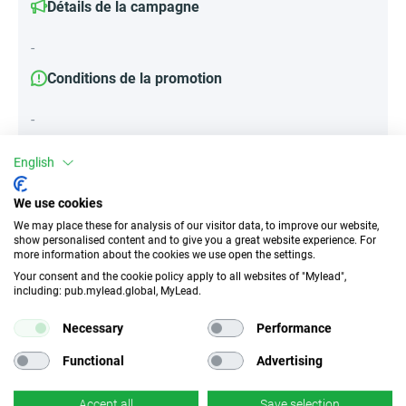
Détails de la campagne
-
Conditions de la promotion
-
English
Attributs
We use cookies
We may place these for analysis of our visitor data, to improve our website,
Appareils
show personalised content and to give you a great website experience. For
Appareils mobiles
Bureau
Tablette
more information about the cookies we use open the settings.
Your consent and the cookie policy apply to all websites of "Mylead",
including: pub.mylead.global, MyLead.
Type de mouvement
EPC
Necessary
Performance
No Incent (le
0.23 EUR
programme n'autorise
Functional
Advertising
pas le trafic motivé)
Accept all
Save selection