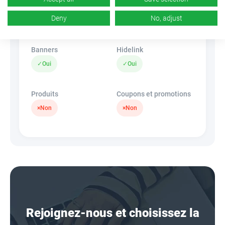
CR
Deeplink
b/d
Deny
No, adjust
×
Non
Banners
Hidelink
✓
Oui
✓
Oui
Produits
Coupons et promotions
×
Non
×
Non
Rejoignez-nous et choisissez la