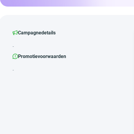
Campagnedetails
-
Promotievoorwaarden
-