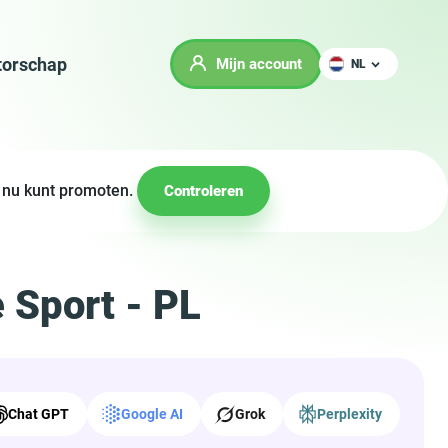
orschap
Mijn account
NL
e nu kunt promoten.
Controleren
 Sport - PL
Chat GPT
Google AI
Grok
Perplexity