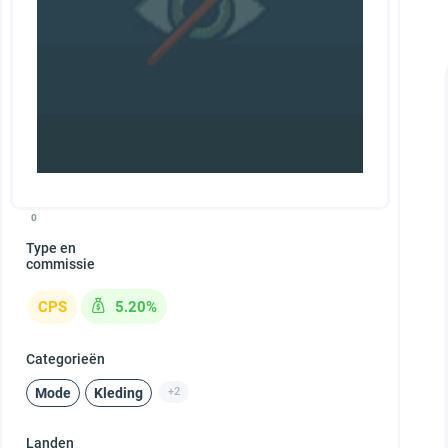
0
Type en
commissie
CPS
5.20%
Categorieën
Mode
Kleding
+2
Landen