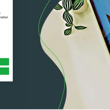
w
rmation