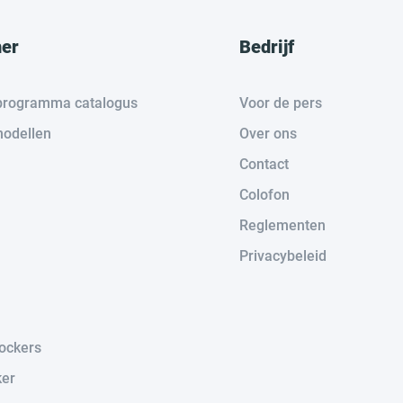
her
Bedrijf
e programma catalogus
Voor de pers
odellen
Over ons
Contact
Colofon
Reglementen
Privacybeleid
lockers
ker