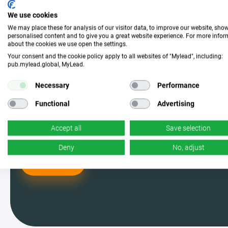
Word lid en kies de
We use cookies
perfecte campagne
We may place these for analysis of our visitor data, to improve our website, sho
personalised content and to give you a great website experience. For more info
about the cookies we use open the settings.
Word een van de MyLead-gebruikers
Your consent and the cookie policy apply to all websites of "Mylead", including:
pub.mylead.global, MyLead.
en kies uit de meest effectieve
Necessary
Performance
campagnes. Ja, je leest het goed –
Functional
Advertising
wij hebben er genoeg.
Accept all
Save selection
Deny
No, adjust
Ik doe mee