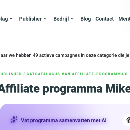
slag
Publisher
Bedrijf
Blog
Contact
Ment
maar we hebben 49 actieve campagnes in deze categorie die j
PUBLISHER
/
CATCATALOGUS VAN AFFILIATE-PROGRAMMA'S
Affiliate programma Mike
Vat programma samenvatten met AI