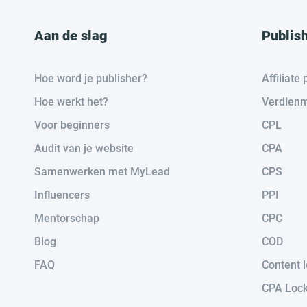
Aan de slag
Publis
Hoe word je publisher?
Affiliat
Hoe werkt het?
Verdienm
Voor beginners
CPL
Audit van je website
CPA
Samenwerken met MyLead
CPS
Influencers
PPI
Mentorschap
CPC
Blog
COD
FAQ
Content 
CPA Loc