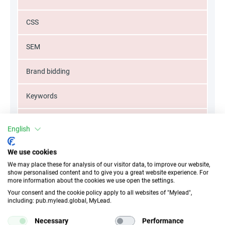
CSS
SEM
Brand bidding
Keywords
Misspellings
English
Typos
We use cookies
We may place these for analysis of our visitor data, to improve our website,
Mailing
show personalised content and to give you a great website experience. For
more information about the cookies we use open the settings.
Your consent and the cookie policy apply to all websites of "Mylead",
Misleading advertising
including: pub.mylead.global, MyLead.
Unauthorized discount codes
Necessary
Performance