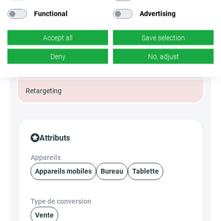
Functional
Advertising
Display
Accept all
Save selection
Native ads
Deny
No, adjust
Social Media
Retargeting
Attributs
Appareils
Appareils mobiles
Bureau
Tablette
Type de conversion
Vente