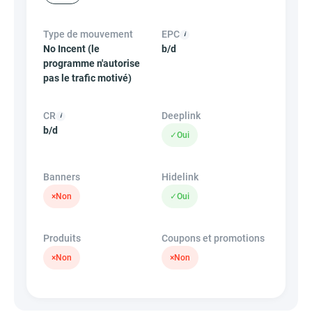
Type de mouvement
EPC
No Incent (le
b/d
programme n'autorise
pas le trafic motivé)
CR
Deeplink
b/d
✓
Oui
Banners
Hidelink
×
Non
✓
Oui
Produits
Coupons et promotions
×
Non
×
Non