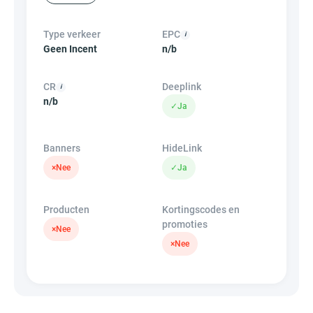
Type verkeer
EPC
Geen Incent
n/b
CR
Deeplink
n/b
✓
Ja
Banners
HideLink
×
Nee
✓
Ja
Producten
Kortingscodes en
promoties
×
Nee
×
Nee