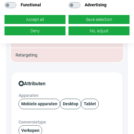
Functional
Advertising
Display
Accept all
Save selection
Native ads
Deny
No, adjust
Social Media
Retargeting
Attributen
Apparaten
Mobiele apparaten
Desktop
Tablet
Conversietype
Verkopen