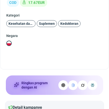
COD
17.67EUR
Kategori
Kesehatan dan Kecantikan
Suplemen
Kedokteran
Negara
Ringkas program
dengan AI
Detail kampanye