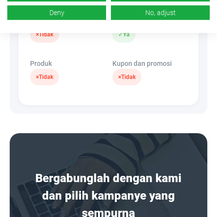
Deny
No, adjust
Spanduk
SembunyikanLink
×
Tidak
✓
Ya
Produk
Kupon dan promosi
×
Tidak
×
Tidak
Bergabunglah dengan kami
dan pilih kampanye yang
sempurna