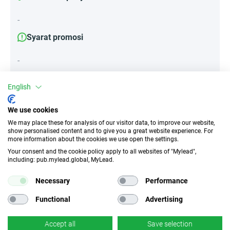
-
Syarat promosi
-
English
Atribut
We use cookies
Perangkat
We may place these for analysis of our visitor data, to improve our website,
show personalised content and to give you a great website experience. For
Perangkat seluler
Desktop
Tablet
more information about the cookies we use open the settings.
Your consent and the cookie policy apply to all websites of "Mylead",
including: pub.mylead.global, MyLead.
Jenis lalu lintas
EPC
Insentif
n/d
Necessary
Performance
Functional
Advertising
CR
Tautan dalam
n/d
×
Tidak
Accept all
Save selection