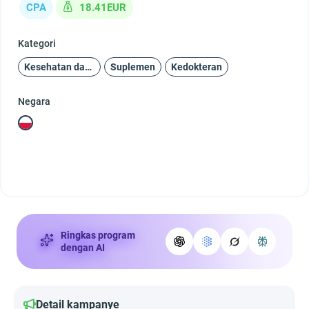
CPA
18.41EUR
Kategori
Kesehatan dan Kecantikan
Suplemen
Kedokteran
Negara
Ringkas program
dengan AI
Detail kampanye