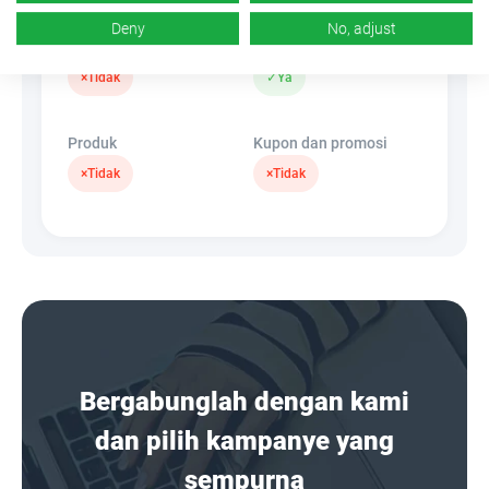
Deny
No, adjust
Spanduk
SembunyikanLink
×
Tidak
✓
Ya
Produk
Kupon dan promosi
×
Tidak
×
Tidak
Bergabunglah dengan kami
dan pilih kampanye yang
sempurna