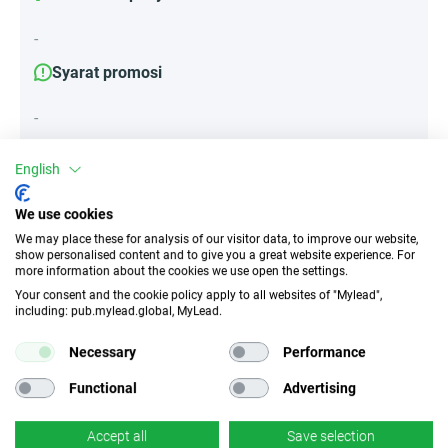
-
Syarat promosi
-
English
Atribut
We use cookies
Perangkat
We may place these for analysis of our visitor data, to improve our website,
show personalised content and to give you a great website experience. For
Perangkat seluler
Desktop
Tablet
more information about the cookies we use open the settings.
Your consent and the cookie policy apply to all websites of "Mylead",
including: pub.mylead.global, MyLead.
Jenis lalu lintas
EPC
Tanpa Insentif
n/d
Necessary
Performance
Functional
Advertising
CR
Tautan dalam
n/d
×
Tidak
Accept all
Save selection