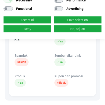
Necessary
Performance
Jual
Functional
Advertising
Jenis lalu lintas
EPC
Accept all
Save selection
Tanpa Insentif
n/d
Deny
No, adjust
CR
Tautan dalam
n/d
✓
Ya
Spanduk
SembunyikanLink
×
Tidak
✓
Ya
Produk
Kupon dan promosi
✓
Ya
×
Tidak