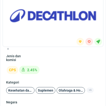
0
Jenis dan
komisi
CPS
2.45%
Kategori
Kesehatan dan Kecantikan
Suplemen
Olahraga & Hobi
+6
Negara