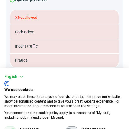
×
Not allowed
Forbidden:
Incent traffic
Frauds
English
Atribut
We use cookies
We may place these for analysis of our visitor data, to improve our website,
Perangkat
show personalised content and to give you a great website experience. For
more information about the cookies we use open the settings.
Perangkat seluler
Desktop
Tablet
Your consent and the cookie policy apply to all websites of "Mylead",
including: pub.mylead.global, MyLead.
Jenis konversi