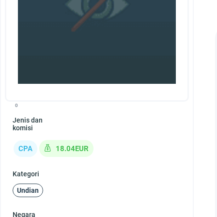
0
Jenis dan
komisi
CPA
18.04EUR
Kategori
Undian
Negara