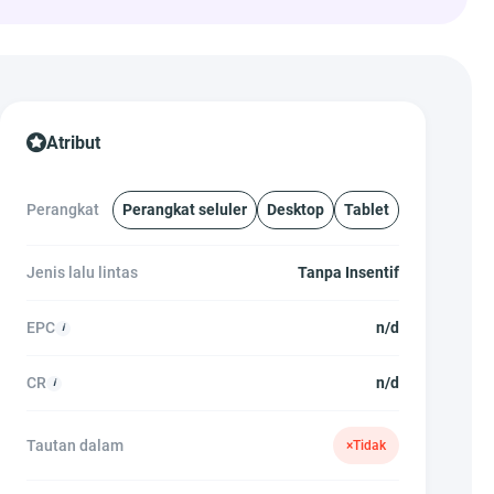
Atribut
Perangkat
Perangkat seluler
Desktop
Tablet
Jenis lalu lintas
Tanpa Insentif
EPC
n/d
CR
n/d
Tautan dalam
×
Tidak