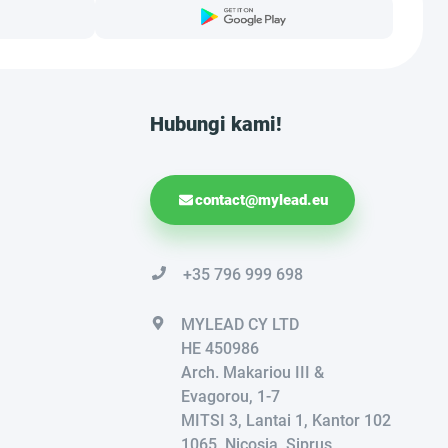
Hubungi kami!
contact@mylead.eu
+35 796 999 698
MYLEAD CY LTD
HE 450986
Arch. Makariou III &
Evagorou, 1-7
MITSI 3, Lantai 1, Kantor 102
1065, Nicosia, Siprus