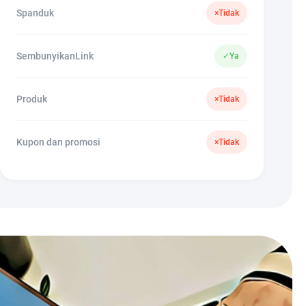
Spanduk
×
Tidak
SembunyikanLink
✓
Ya
Produk
×
Tidak
Kupon dan promosi
×
Tidak