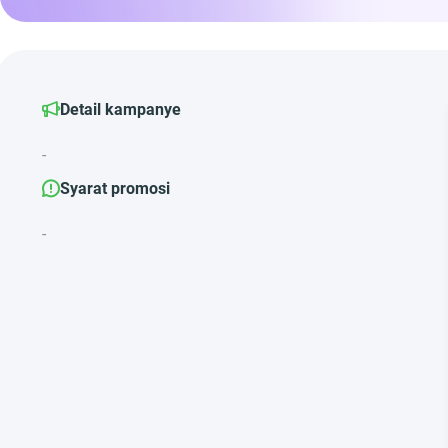
Detail kampanye
-
Syarat promosi
-