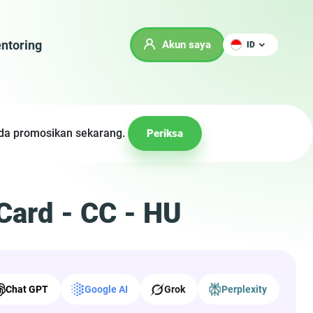
ntoring
Akun saya
ID
Anda promosikan sekarang.
Periksa
 Card - CC - HU
Chat GPT
Google AI
Grok
Perplexity