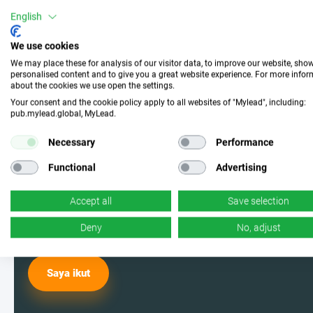
Bergabunglah dengan
English
kami dan pilih kampanye
We use cookies
yang sempurna
We may place these for analysis of our visitor data, to improve our website, sho
personalised content and to give you a great website experience. For more info
about the cookies we use open the settings.
Jadilah salah satu pengguna MyLead
Your consent and the cookie policy apply to all websites of "Mylead", including:
pub.mylead.global, MyLead.
dan pilih dari kampanye yang paling
Necessary
Performance
efektif. Ya, Anda membacanya
Functional
Advertising
dengan benar - kami memiliki banyak
Accept all
Save selection
di antaranya.
Deny
No, adjust
Saya ikut