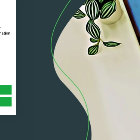
w
rmation