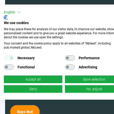
English
Bergabunglah dengan
kami dan pilih kampanye
We use cookies
We may place these for analysis of our visitor data, to improve our website, sho
yang sempurna
personalised content and to give you a great website experience. For more info
about the cookies we use open the settings.
Your consent and the cookie policy apply to all websites of "Mylead", including:
pub.mylead.global, MyLead.
Jadilah salah satu pengguna MyLead
Necessary
Performance
dan pilih dari kampanye yang paling
Functional
Advertising
efektif. Ya, Anda membacanya
dengan benar - kami memiliki banyak
Accept all
Save selection
di antaranya.
Deny
No, adjust
Saya ikut