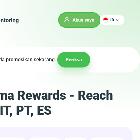
ntoring
Akun saya
ID
Anda promosikan sekarang.
Periksa
rma Rewards - Reach
IT, PT, ES