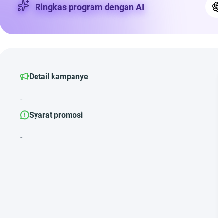
Ringkas program dengan AI
Detail kampanye
-
Syarat promosi
-