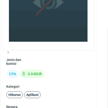
0
Jenis dan
komisi
CPA
4.04EUR
Kategori
Hiburan
Aplikasi
Negara