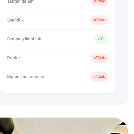
Tautan dalam
×
Tidak
Spanduk
×
Tidak
SembunyikanLink
✓
Ya
Produk
×
Tidak
Kupon dan promosi
×
Tidak