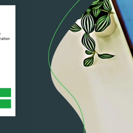
w
rmation