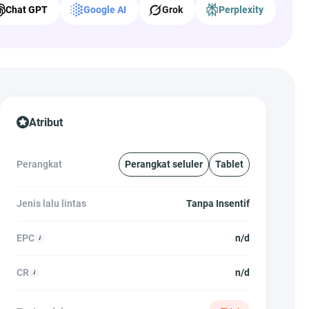
Chat GPT
Google AI
Grok
Perplexity
Atribut
Perangkat
Perangkat seluler
Tablet
Jenis lalu lintas
Tanpa Insentif
EPC
n/d
CR
n/d