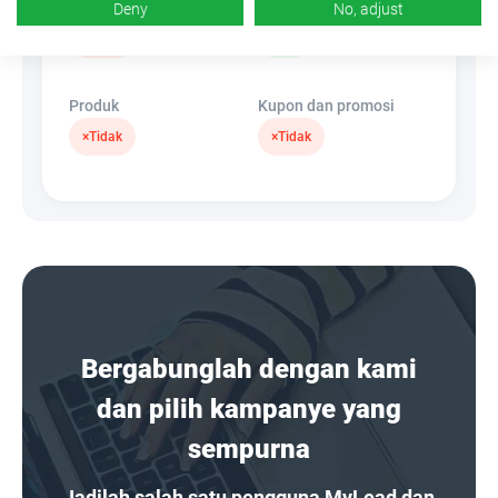
Spanduk
SembunyikanLink
Deny
No, adjust
×
Tidak
✓
Ya
Produk
Kupon dan promosi
×
Tidak
×
Tidak
Bergabunglah dengan kami
dan pilih kampanye yang
sempurna
Jadilah salah satu pengguna MyLead dan