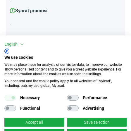
-
Syarat promosi
-
English
Atribut
We use cookies
Perangkat
We may place these for analysis of our visitor data, to improve our website,
Perangkat seluler
Desktop
Tablet
show personalised content and to give you a great website experience. For
more information about the cookies we use open the settings.
Your consent and the cookie policy apply to all websites of "Mylead",
Jenis lalu lintas
EPC
including: pub.mylead.global, MyLead.
Tanpa Insentif
651.75 EUR
Necessary
Performance
CR
Tautan dalam
Functional
Advertising
n/d
✓
Ya
Accept all
Save selection