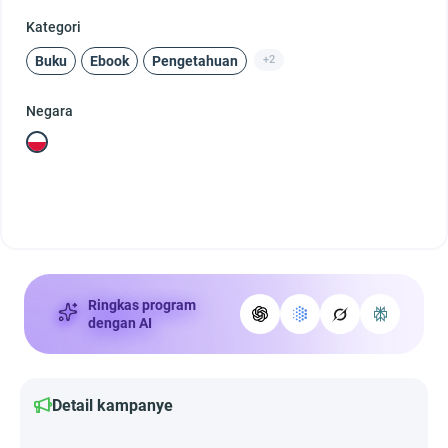
Kategori
Buku
Ebook
Pengetahuan
+2
Negara
Ringkas program
dengan AI
Detail kampanye