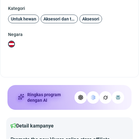
Kategori
Untuk hewan
Aksesori dan tambahan
Aksesori
Negara
Ringkas program
dengan AI
Detail kampanye