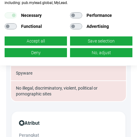
including: pub.mylead.global, MyLead.
PPC
Necessary
Performance
Functional
Advertising
Banners
Accept all
Save selection
Misleading advertising
Deny
No, adjust
Adware
Spyware
No illegal, discriminatory, violent, political or
pornographic sites
Atribut
Perangkat