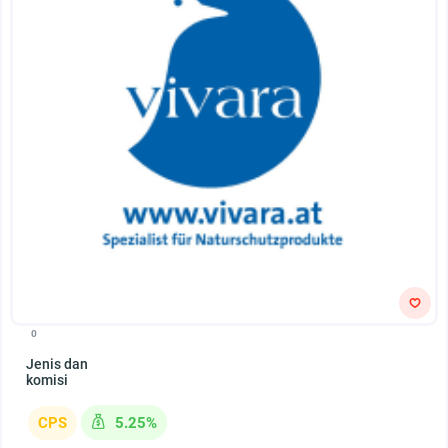
0
Jenis dan
komisi
CPS
5.25%