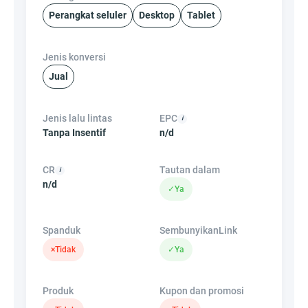
Perangkat seluler
Desktop
Tablet
Jenis konversi
Jual
Jenis lalu lintas
EPC
Tanpa Insentif
n/d
CR
Tautan dalam
n/d
✓
Ya
Spanduk
SembunyikanLink
×
Tidak
✓
Ya
Produk
Kupon dan promosi