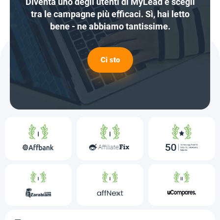
Diventa uno degli utenti di MyLead e scegli
tra le campagne più efficaci. Sì, hai letto
bene - ne abbiamo tantissime.
Ci sto