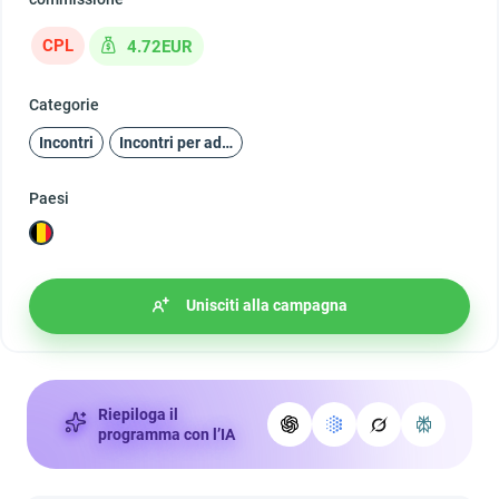
CPL
4.72EUR
Categorie
Incontri
Incontri per adulti
Paesi
Unisciti alla campagna
Riepiloga il
programma con l’IA