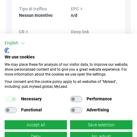
Tipo di traffico
EPC
Nessun Incentivo
n/d
CR
Deep link
n/d
×
No
English
We use cookies
Banner
HideLink
We may place these for analysis of our visitor data, to improve our website,
×
No
✓
Sì
show personalised content and to give you a great website experience. For
more information about the cookies we use open the settings.
Your consent and the cookie policy apply to all websites of "Mylead",
Prodotti
Coupon e promozioni
including: pub.mylead.global, MyLead.
×
No
×
No
Necessary
Performance
Functional
Advertising
Accept all
Save selection
Campagne simili
Deny
No, adjust