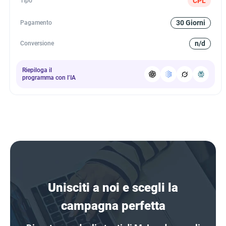
CPL
Tipo
30 Giorni
Pagamento
n/d
Conversione
Riepiloga il
programma con l’IA
Unisciti a noi e scegli la
campagna perfetta