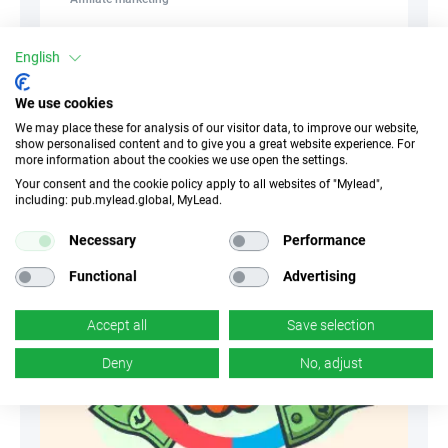
Strategie di retargeting. Come recuperare
English
gli utenti abbandonati?
We use cookies
We may place these for analysis of our visitor data, to improve our website,
show personalised content and to give you a great website experience. For
NikodemRadczak
more information about the cookies we use open the settings.
06 Agosto 2025
435
Your consent and the cookie policy apply to all websites of "Mylead",
including: pub.mylead.global, MyLead.
Necessary
Performance
Functional
Advertising
Accept all
Save selection
Deny
No, adjust