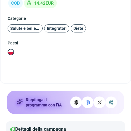
COD
14.42EUR
Categorie
Salute e bellezza
Integratori
Diete
Paesi
Riepiloga il
programma con l’IA
Dettagli della campagna