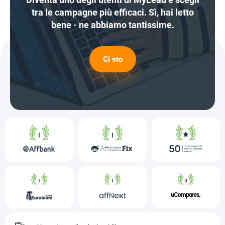
tra le campagne più efficaci. Sì, hai letto
bene - ne abbiamo tantissime.
Ci sto