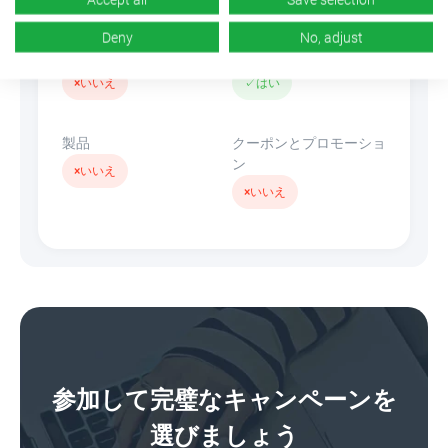
Deny
No, adjust
バナー
リンクを隠す
×
いいえ
✓
はい
製品
クーポンとプロモーショ
ン
×
いいえ
×
いいえ
参加して完璧なキャンペーンを
選びましょう