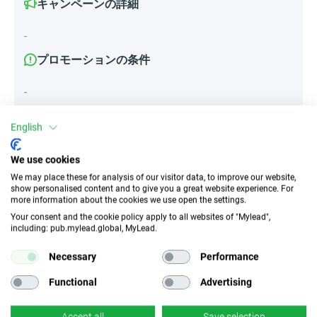
キャンペーンの詳細
-
プロモーションの条件
-
English
属性
We use cookies
We may place these for analysis of our visitor data, to improve our website,
デバイス
show personalised content and to give you a great website experience. For
モバイルデバイス
デスクトップ
タブレット
more information about the cookies we use open the settings.
Your consent and the cookie policy apply to all websites of "Mylead",
including: pub.mylead.global, MyLead.
トラフィックの種類
EPC
インセンティブなし
n/d
Necessary
Performance
Functional
Advertising
CR
ディープリンク
n/d
×
いいえ
Accept all
Save selection