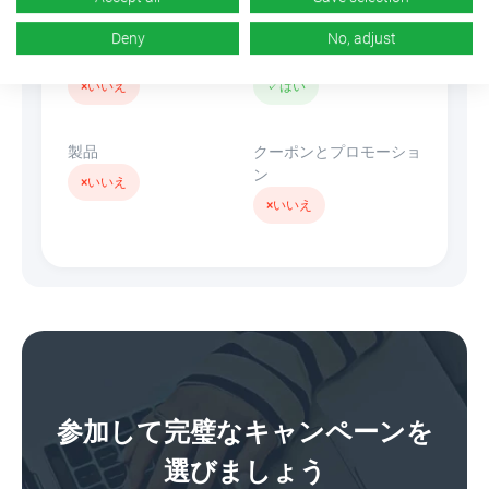
Deny
No, adjust
バナー
リンクを隠す
×
いいえ
✓
はい
製品
クーポンとプロモーショ
ン
×
いいえ
×
いいえ
参加して完璧なキャンペーンを
選びましょう