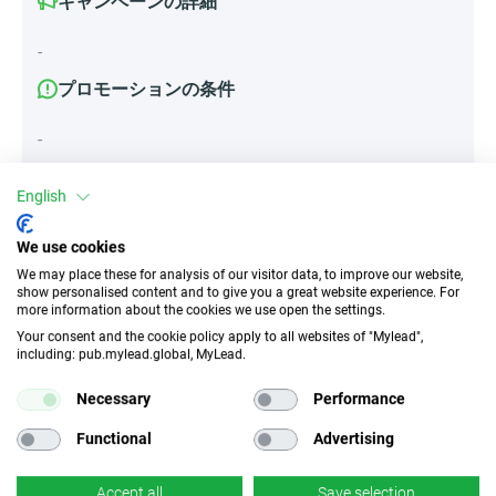
キャンペーンの詳細
-
プロモーションの条件
-
English
属性
We use cookies
デバイス
We may place these for analysis of our visitor data, to improve our website,
show personalised content and to give you a great website experience. For
モバイルデバイス
デスクトップ
タブレット
more information about the cookies we use open the settings.
Your consent and the cookie policy apply to all websites of "Mylead",
including: pub.mylead.global, MyLead.
トラフィックの種類
EPC
インセンティブなし
1352.53 EUR
Necessary
Performance
Functional
Advertising
CR
ディープリンク
n/d
✓
はい
Accept all
Save selection