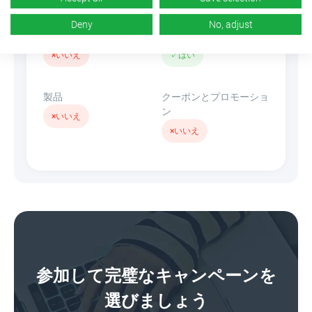
Deny
No, adjust
バナー
リンクを隠す
×
いいえ
✓
はい
製品
クーポンとプロモーショ
ン
×
いいえ
×
いいえ
参加して完璧なキャンペーンを
選びましょう