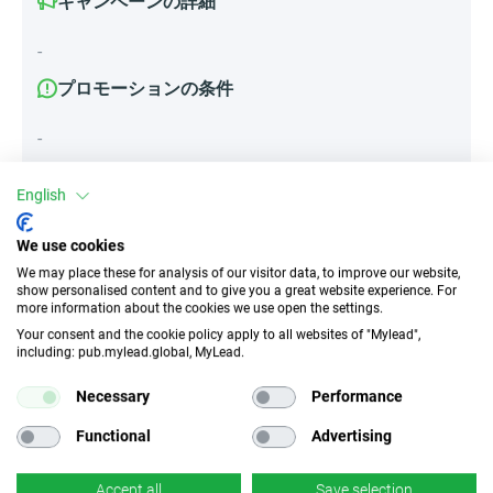
キャンペーンの詳細
-
プロモーションの条件
-
English
属性
We use cookies
デバイス
We may place these for analysis of our visitor data, to improve our website,
show personalised content and to give you a great website experience. For
モバイルデバイス
デスクトップ
タブレット
more information about the cookies we use open the settings.
Your consent and the cookie policy apply to all websites of "Mylead",
including: pub.mylead.global, MyLead.
トラフィックの種類
EPC
インセンティブなし
n/d
Necessary
Performance
Functional
Advertising
CR
ディープリンク
n/d
×
いいえ
Accept all
Save selection