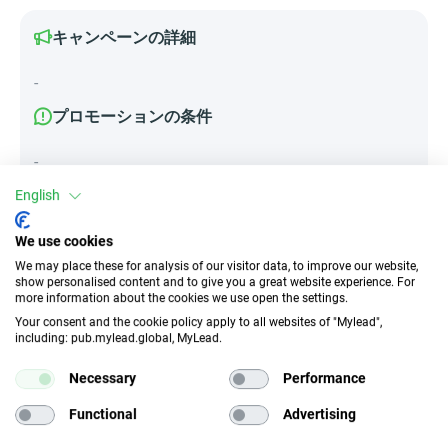
キャンペーンの詳細
-
プロモーションの条件
-
English
We use cookies
属性
We may place these for analysis of our visitor data, to improve our website,
show personalised content and to give you a great website experience. For
デバイス
more information about the cookies we use open the settings.
モバイルデバイス
タブレット
Your consent and the cookie policy apply to all websites of "Mylead",
including: pub.mylead.global, MyLead.
トラフィックの種類
EPC
Necessary
Performance
インセンティブなし
n/d
Functional
Advertising
CR
ディープリンク