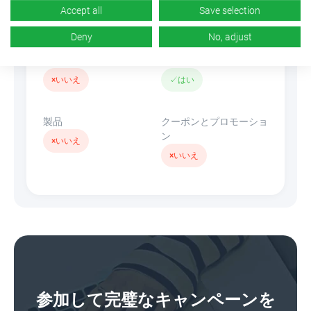
Accept all
Save selection
n/d
×
いいえ
Deny
No, adjust
バナー
リンクを隠す
×
いいえ
✓
はい
製品
クーポンとプロモーショ
ン
×
いいえ
×
いいえ
参加して完璧なキャンペーンを