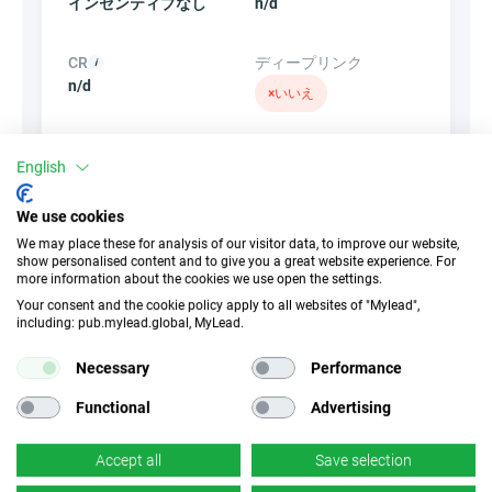
インセンティブなし
n/d
CR
ディープリンク
n/d
×
いいえ
バナー
リンクを隠す
English
×
いいえ
✓
はい
We use cookies
We may place these for analysis of our visitor data, to improve our website,
製品
クーポンとプロモーショ
show personalised content and to give you a great website experience. For
ン
more information about the cookies we use open the settings.
×
いいえ
Your consent and the cookie policy apply to all websites of "Mylead",
×
いいえ
including: pub.mylead.global, MyLead.
Necessary
Performance
Functional
Advertising
類似キャンペーン
Accept all
Save selection