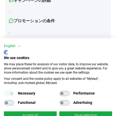
キャンペーンの詳細
-
プロモーションの条件
-
English
属性
We use cookies
デバイス
We may place these for analysis of our visitor data, to improve our website,
show personalised content and to give you a great website experience. For
モバイルデバイス
デスクトップ
タブレット
more information about the cookies we use open the settings.
Your consent and the cookie policy apply to all websites of "Mylead",
including: pub.mylead.global, MyLead.
トラフィックの種類
EPC
インセンティブなし
n/d
Necessary
Performance
Functional
Advertising
CR
ディープリンク
n/d
✓
はい
Accept all
Save selection