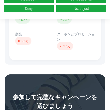
Deny
No, adjust
バナー
リンクを隠す
✓
はい
✓
はい
製品
クーポンとプロモーショ
ン
×
いいえ
×
いいえ
参加して完璧なキャンペーンを
選びましょう