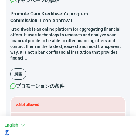
キャンペーンの詳細
Promote Cam Kreditiweb's program
Commission:
Loan Approval
Kreditiweb is an online platform for aggregating financial
offers. It uses technology to research and analyze your
financial profile to be able to offer financing offers and
contact them in the fastest, easiest and most transparent
way. It is not a bank or financial institution that provides
financi...
展開
プロモーションの条件
×
Not allowed
Forbidden:
English
Incent traffic