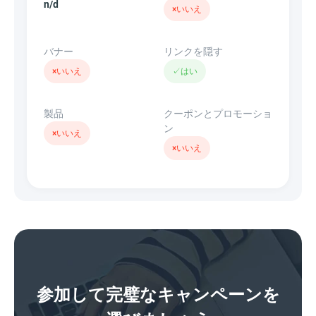
n/d
×
いいえ
バナー
リンクを隠す
×
いいえ
✓
はい
製品
クーポンとプロモーショ
ン
×
いいえ
×
いいえ
参加して完璧なキャンペーンを