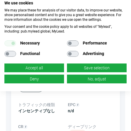
We use cookies
We may place these for analysis of our visitor data, to improve our website,
Frauds
show personalised content and to give you a great website experience. For
more information about the cookies we use open the settings.
Your consent and the cookie policy apply to all websites of "Mylead",
including: pub.mylead.global, MyLead.
属性
Necessary
Performance
デバイス
Functional
Advertising
モバイルデバイス
デスクトップ
タブレット
Accept all
Save selection
コンバージョンタイプ
Deny
No, adjust
ローン承認
トラフィックの種類
EPC
インセンティブなし
n/d
CR
ディープリンク