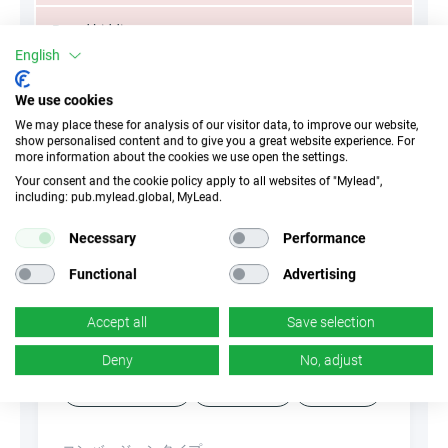
Brand bidding
English
Keywords
We use cookies
We may place these for analysis of our visitor data, to improve our website,
Misspellings
show personalised content and to give you a great website experience. For
more information about the cookies we use open the settings.
Typos
Your consent and the cookie policy apply to all websites of "Mylead",
including: pub.mylead.global, MyLead.
Retargeting
Necessary
Performance
Functional
Advertising
属性
Accept all
Save selection
Deny
No, adjust
デバイス
モバイルデバイス
デスクトップ
タブレット