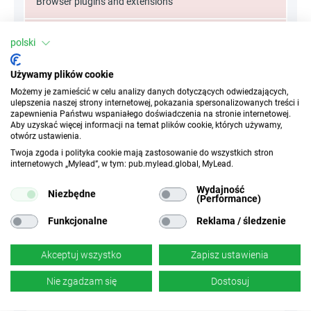
Browser plugins and extensions
Site under / pop under / adware
polski
Targeted advertising (Facebook, VK, myTarget, TikTok
Używamy plików cookie
and others)
Możemy je zamieścić w celu analizy danych dotyczących odwiedzających,
ulepszenia naszej strony internetowej, pokazania spersonalizowanych treści i
zapewnienia Państwu wspaniałego doświadczenia na stronie internetowej.
Communicators
Aby uzyskać więcej informacji na temat plików cookie, których używamy,
otwórz ustawienia.
Adult Traffic
Twoja zgoda i polityka cookie mają zastosowanie do wszystkich stron
internetowych „Mylead”, w tym: pub.mylead.global, MyLead.
Toolbar
Wydajność
Niezbędne
(Performance)
Funkcjonalne
Reklama / śledzenie
Atrybuty
Akceptuj wszystko
Zapisz ustawienia
Urządzenia
Nie zgadzam się
Dostosuj
Urządzenia mobilne
Desktop
Tablet