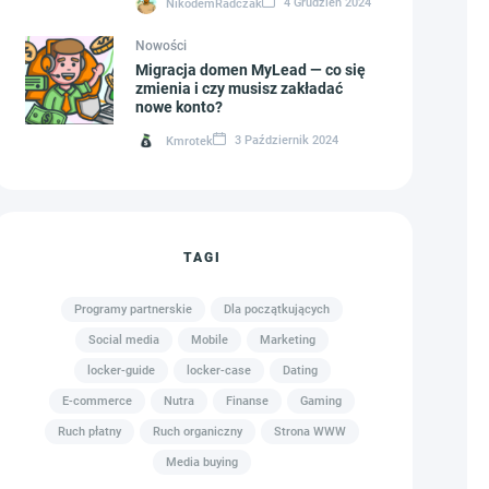
4 Grudzień 2024
NikodemRadczak
Nowości
Migracja domen MyLead — co się
zmienia i czy musisz zakładać
nowe konto?
3 Październik 2024
Kmrotek
TAGI
Programy partnerskie
Dla początkujących
Social media
Mobile
Marketing
locker-guide
locker-case
Dating
E-commerce
Nutra
Finanse
Gaming
Ruch płatny
Ruch organiczny
Strona WWW
Media buying