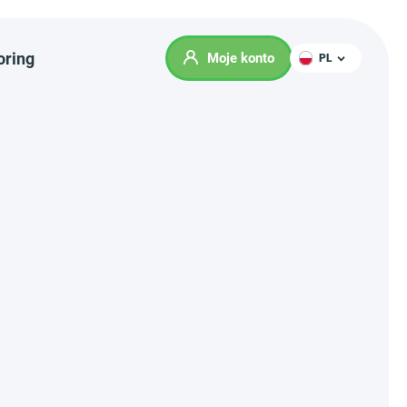
oring
Moje konto
PL