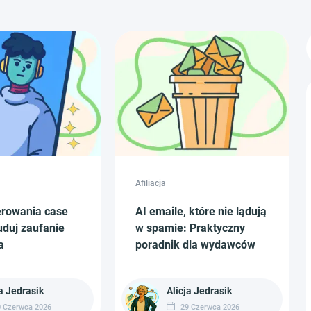
Afiliacja
erowania case
AI emaile, które nie lądują
uduj zaufanie
w spamie: Praktyczny
a
poradnik dla wydawców
a Jedrasik
Alicja Jedrasik
 Czerwca 2026
29 Czerwca 2026