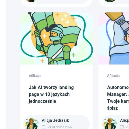
Afiliacja
Afiliacja
Jak AI tworzy landing
Autonomo
page w 10 językach
Manager: 
jednocześnie
Twoje kam
śpisz
Alicja Jedrasik
Alicj
29 Czerwca 2026
25