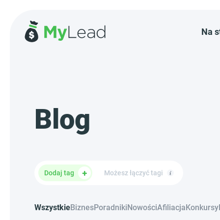
Na s
Blog
Dodaj tag
Możesz łączyć tagi
Wszystkie
Biznes
Poradniki
Nowości
Afiliacja
Konkursy