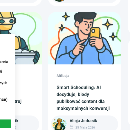
zenia
ej
Afiliacja
owych
d Lead
Smart Scheduling: AI
on:
decyduje, kiedy
nce)
nie filtruj
publikować content dla
traffic
maksymalnych konwersji
a Jedrasik
Alicja Jedrasik
 Maja 2026
25 Maja 2026